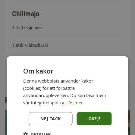
Chilimajo
1.5 dl majonnäs
1 msk schirachasås
1 tsk salt
Om kakor
Denna webbplats använder kakor
(cookies) för att förbättra
användarupplevelsen. Du kan läsa mer i
Fler goda recept
vår integritetspolicy.
Läs mer
NEJ TACK
OKEJ!
DETALJER