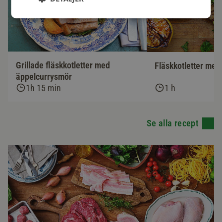
Grillade fläskkotletter med
Fläskkotletter med
äppelcurrysmör
1h 15 min
1 h
Se alla recept