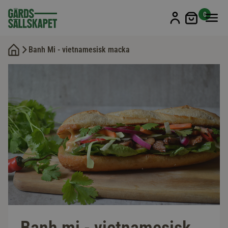
Min kun
0
Banh Mi - vietnamesisk macka