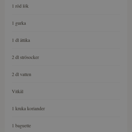
1 röd lök
1 gurka
1 dl ättika
2 dl strösocker
2 dl vatten
Vitkål
1 kruka koriander
1 baguette