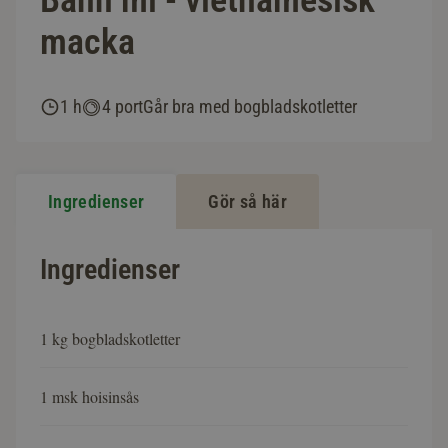
Banh mi - vietnamesisk
macka
1 h
4 port
Går bra med bogbladskotletter
Ingredienser
Gör så här
Ingredienser
1 kg bogbladskotletter
1 msk hoisinsås