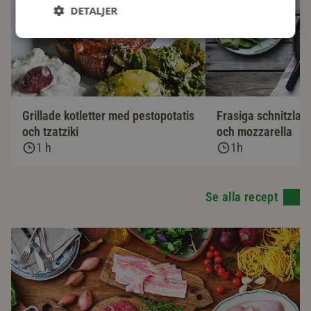
DETALJER
Grillade kotletter med pestopotatis
Frasiga schnitzlar
och tzatziki
och mozzarella
1 h
1h
Se alla recept