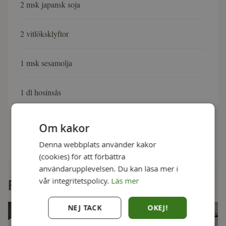
2 msk japansk soja
2 vitlöksklyftor
1 msk sesamolja
1 dl hosinsås
1 kg bogbladskotletter, premiumkotletter eller skivad
Om kakor
fläskkarré
Denna webbplats använder kakor
(cookies) för att förbättra
användarupplevelsen. Du kan läsa mer i
vår integritetspolicy.
Läs mer
Fler goda recept
NEJ TACK
OKEJ!