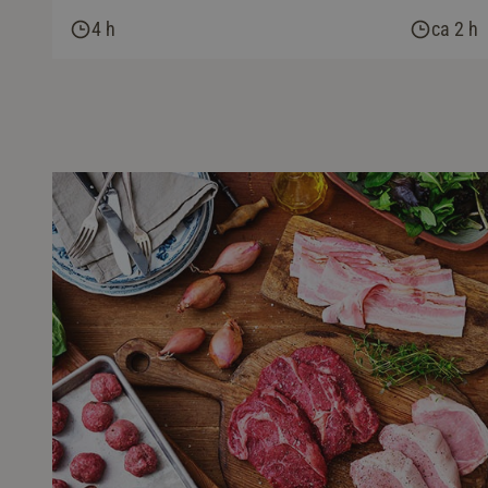
4 h
ca 2 h