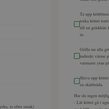
Ta upp köttbiten
torka köttet torr
till en gräddsås
in.
Grilla nu alla gr
indirekt värme p
varmaste ytan på
Skiva upp köttet
en skärbräda.
Har du ingen möjlig
- Låt köttet gå i u
tyrka, ta efter smak)