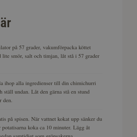
är
kulator på 57 grader, vakumförpacka köttet
lite smör, salt och timjan, låt stå i 57 grader
 ihop alla ingredienser till din chimichurri
ch ställ undan. Låt den gärna stå en stund
r den.
tis på spisen. När vattnet kokat upp sänker du
 potatisarna koka ca 10 minuter. Lägg åt
 sedan samtidigt som grönsakerna.