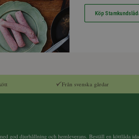
Köp Stamkundslåd
kött
Från svenska gårdar
 med god djurhållning och hemleverans. Beställ en köttlåda i