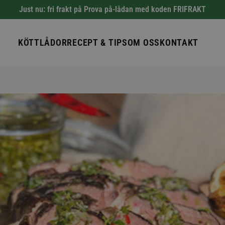
Just nu: fri frakt på Prova på-lådan med koden FRIFRAKT
KÖTTLÅDOR
RECEPT & TIPS
OM OSS
KONTAKT