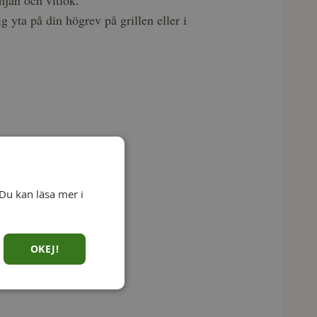
mjan och vitlök.
ig yta på din högrev på grillen eller i
Du kan läsa mer i
OKEJ!