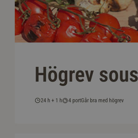
Högrev sous
24 h + 1 h
4 port
Går bra med högrev