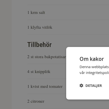
1 krm salt
1 klyfta vitlök
Tillbehör
2 st stora bakpotatisar
Om kakor
Denna webbplats a
4 st knipplök
vår integritetspol
DETALJER
1 kvist med tomater
2 citroner