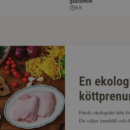
guacamole
6 h
En ekolog
köttprenu
Färskt ekologiskt kött f
Du väljer innehåll och d