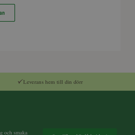
an
Leverans hem till din dörr
dag och smaka