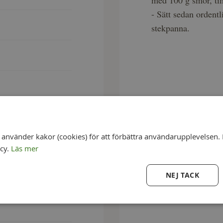
med 100 g smör, ti
- Sätt sedan ordentl
stekpanna.
nvänder kakor (cookies) för att förbättra användarupplevelsen. 
icy.
Läs mer
NEJ TACK