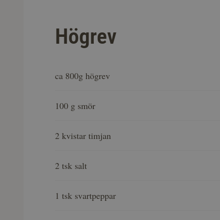
Högrev
ca 800g högrev
100 g smör
2 kvistar timjan
2 tsk salt
1 tsk svartpeppar