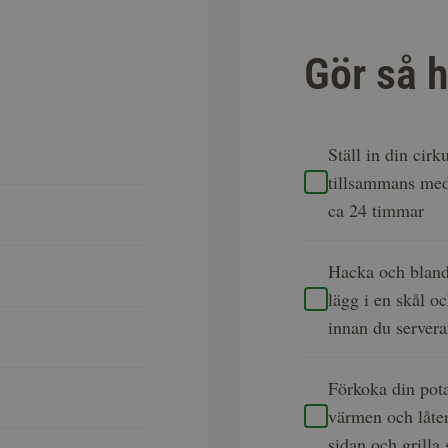
Gör så h
Ställ in din cir
tillsammans med 
ca 24 timmar
Hacka och blanda
lägg i en skål o
innan du servera
Förkoka din pota
värmen och låter
sidan och grilla