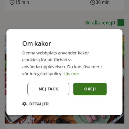
15 min
30 min
Se alla recept
Om kakor
Denna webbplats använder kakor
(cookies) för att förbättra
användarupplevelsen. Du kan läsa mer i
vår integritetspolicy.
Läs mer
NEJ TACK
OKEJ!
DETALJER