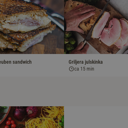
euben sandwich
Griljera julskinka
ca 15 min