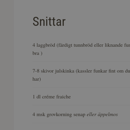
Snittar
4 laggbröd (färdigt tunnbröd eller liknande fu
bra )
7-8 skivor julskinka (kassler funkar fint om d
har)
1 dl créme fraiche
4 msk grovkorning senap
eller äppelmos