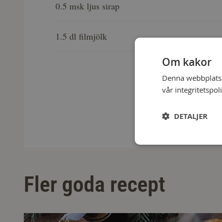
0.5 msk ljus sirap
1.5 dl filmjölk
Om kakor
Denna webbplats a
vår integritetspol
DETALJER
Fler goda recept