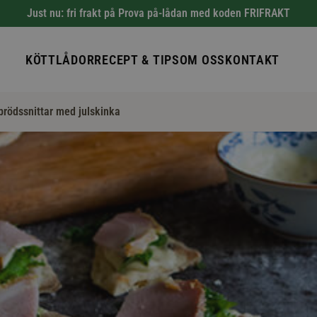
Just nu: fri frakt på Prova på-lådan med koden FRIFRAKT
KÖTTLÅDOR
RECEPT & TIPS
OM OSS
KONTAKT
rödssnittar med julskinka