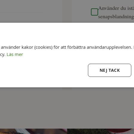
Använder du istä
senapsblandnin
Toppa varje snit
nvänder kakor (cookies) för att förbättra användarupplevelsen. 
Servera snabbt s
icy.
Läs mer
väntar på dina g
NEJ TACK