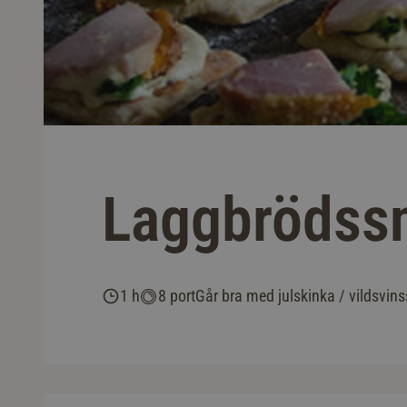
Laggbrödssn
1 h
8 port
Går bra med julskinka / vildsvins