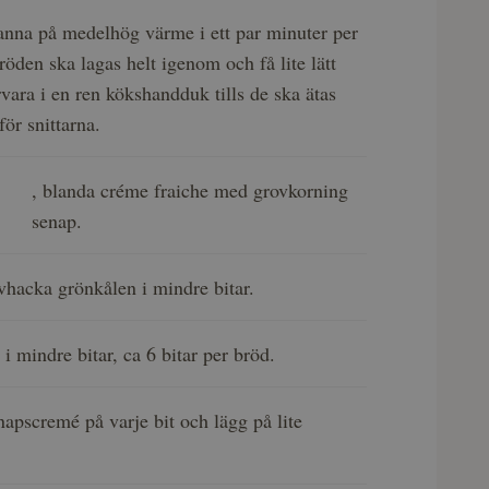
panna på medelhög värme i ett par minuter per
 bröden ska lagas helt igenom och få lite lätt
rvara i en ren kökshandduk tills de ska ätas
för snittarna.
, blanda créme fraiche med grovkorning
senap.
vhacka grönkålen i mindre bitar.
i mindre bitar, ca 6 bitar per bröd.
apscremé på varje bit och lägg på lite