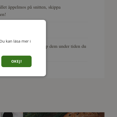
llet äppelmos på snitten, skippa
gen!
t med en bit julskinka.
Du kan läsa mer i
å att du inte råkar äta upp dem under tiden du
äster!
OKEJ!