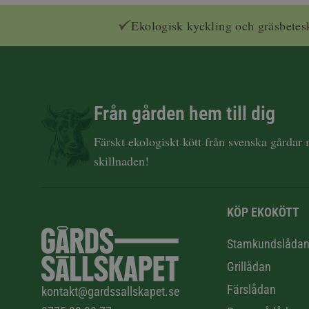
Ekologisk kyckling och gräsbetes
Från gården hem till dig
Färskt ekologiskt kött från svenska gårdar
skillnaden!
KÖP EKOKÖTT
Stamkundslåda
Grillådan
Färslådan
kontakt@gardssallskapet.se