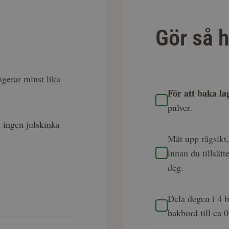
Gör så h
ngerar minst lika
För att baka l
pulver.
u ingen julskinka
Mät upp rågsikt,
innan du tillsätt
deg.
Dela degen i 4 b
bakbord till ca 