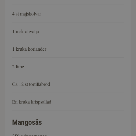
4 st majskolvar
1 msk olivolja
1 kruka koriander
2 lime
Ca 12 st tortillabröd
En kruka krispsallad
Mangosås
250 g fryst mango