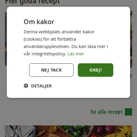
Fler goda recept
Om kakor
Denna webbplats använder kakor
(cookies) för att förbättra
användarupplevelsen. Du kan läsa mer i
vår integritetspolicy.
Läs mer
NEJ TACK
OKEJ!
Biffsallad med mango och
Pho med ryggbiff
jordnötter
DETALJER
20 min
1 h
Se alla recept