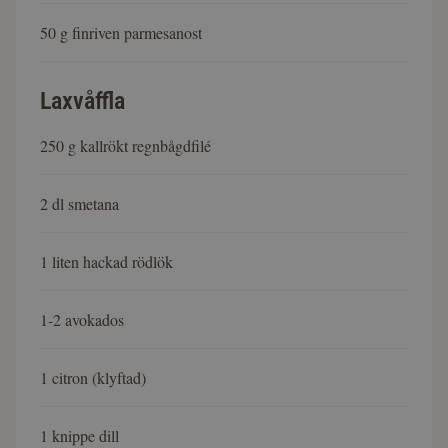
50 g finriven parmesanost
Laxvåffla
250 g kallrökt regnbågdfilé
2 dl smetana
1 liten hackad rödlök
1-2 avokados
1 citron (klyftad)
1 knippe dill