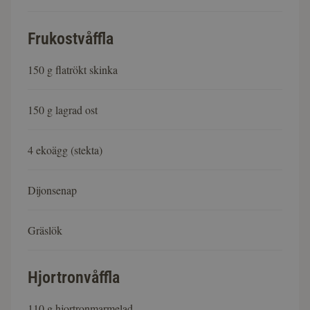
Frukostvåffla
150 g flatrökt skinka
150 g lagrad ost
4 ekoägg (stekta)
Dijonsenap
Gräslök
Hjortronvåffla
110 g hjortronmarmelad