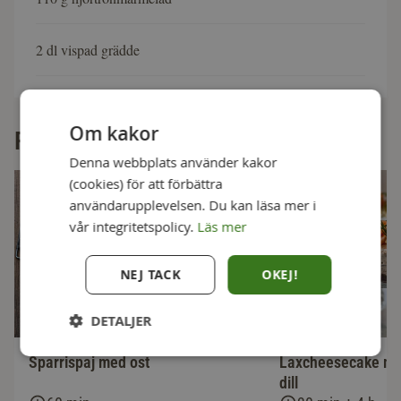
2 dl vispad grädde
Om kakor
Fler goda recept
Denna webbplats använder kakor
(cookies) för att förbättra
användarupplevelsen. Du kan läsa mer i
vår integritetspolicy.
Läs mer
NEJ TACK
OKEJ!
DETALJER
Sparrispaj med ost
Laxcheesecake me
dill