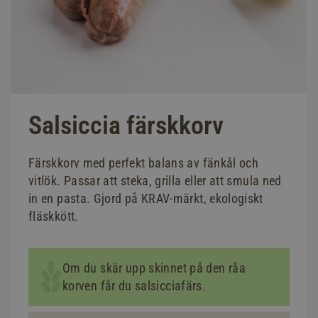
Salsiccia färskkorv
Färskkorv med perfekt balans av fänkål och
vitlök. Passar att steka, grilla eller att smula ned
in en pasta. Gjord på KRAV-märkt, ekologiskt
fläskkött.
Om du skär upp skinnet på den råa
korven får du salsicciafärs.