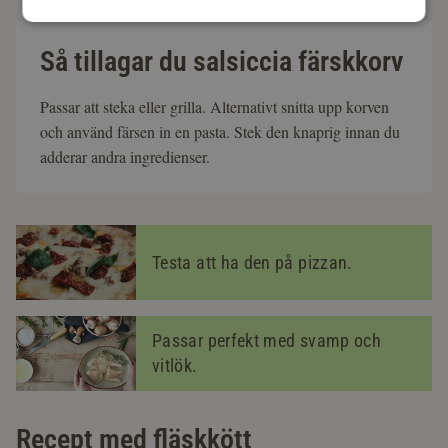
Så tillagar du salsiccia färskkorv
Passar att steka eller grilla. Alternativt snitta upp korven
och använd färsen in en pasta. Stek den knaprig innan du
adderar andra ingredienser.
Testa att ha den på pizzan.
Passar perfekt med svamp och
vitlök.
Recept med fläskkött