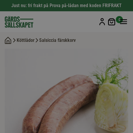
Just nu: fri frakt på Prova på-lådan med koden FRIFRAKT
Min kun
0
Köttlådor
Salsiccia färskkorv