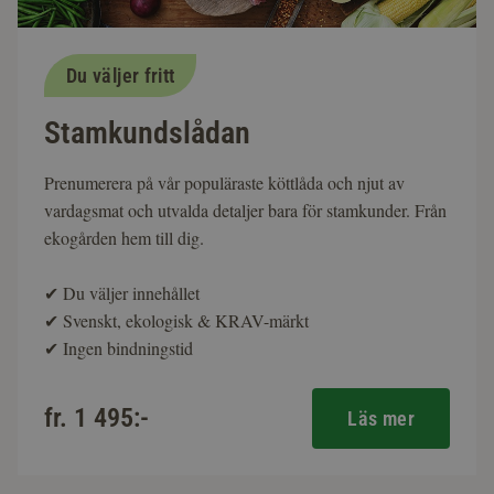
Du väljer fritt
Stamkundslådan
Prenumerera på vår populäraste köttlåda och njut av
vardagsmat och utvalda detaljer bara för stamkunder. Från
ekogården hem till dig.
✔
Du väljer innehållet
✔
Svenskt, ekologisk & KRAV-märkt
✔
Ingen bindningstid
fr. 1 495:-
Läs mer