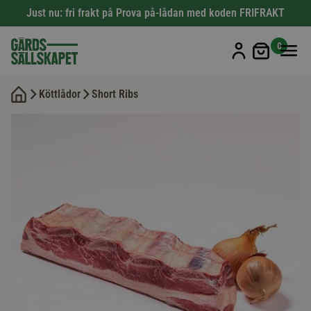
Just nu: fri frakt på Prova på-lådan med koden FRIFRAKT
Min kun
0
Köttlådor
Short Ribs