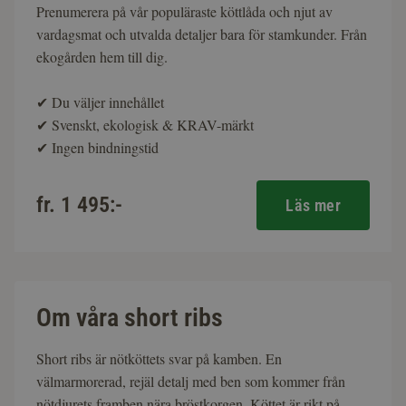
Prenumerera på vår populäraste köttlåda och njut av
vardagsmat och utvalda detaljer bara för stamkunder. Från
ekogården hem till dig.
✔
Du väljer innehållet
✔
Svenskt, ekologisk & KRAV-märkt
✔
Ingen bindningstid
fr. 1 495:-
Läs mer
Om våra short ribs
Short ribs är nötköttets svar på kamben. En
välmarmorerad, rejäl detalj med ben som kommer från
nötdjurets framben nära bröstkorgen. Köttet är rikt på