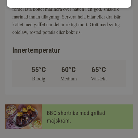
saftigt, mört och fullproppat med umami. Du kan med
fördel låta köttet marinera över natten i en god, smakrik
marinad innan tillagning. Servera hela bitar eller dra isär
köttet med gaffel när det är riktigt mört. Gott med syrlig
colelaw, rostad potatis eller kokt ris.
Innertemperatur
55°C
60°C
65°C
Blodig
Medium
Välstekt
BBQ shortribs med grillad
majskräm.