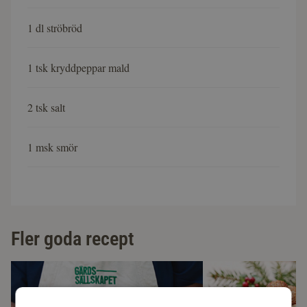
1 dl ströbröd
1 tsk kryddpeppar mald
2 tsk salt
1 msk smör
Fler goda recept