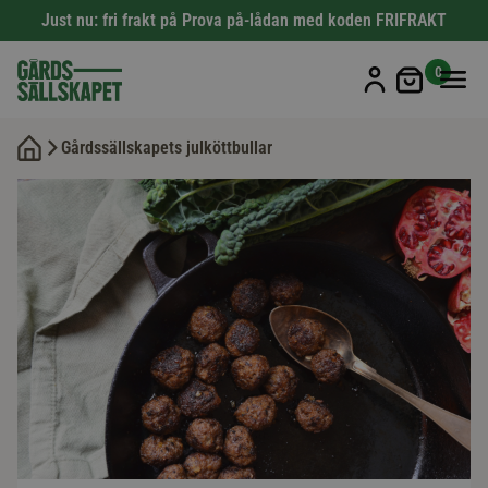
Just nu: fri frakt på Prova på-lådan med koden FRIFRAKT
Min kun
0
Gårdssällskapets julköttbullar