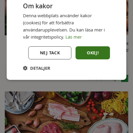
Om kakor
Denna webbplats använder kakor
(cookies) för att förbättra
användarupplevelsen. Du kan läsa mer i
vår integritetspolicy.
Läs mer
Julköttbullar med
Smashburgare med cheddar,
Västerbottensost
krispigt bacon och picklad lök
NEJ TACK
OKEJ!
45 min
30 min
DETALJER
Se alla recept