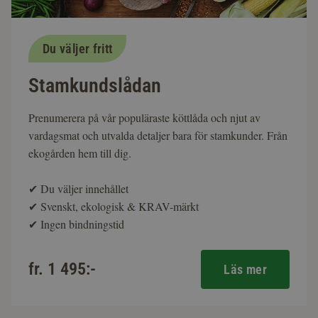
Du väljer fritt
Stamkundslådan
Prenumerera på vår populäraste köttlåda och njut av
vardagsmat och utvalda detaljer bara för stamkunder. Från
ekogården hem till dig.
✔
Du väljer innehållet
✔
Svenskt, ekologisk & KRAV-märkt
✔
Ingen bindningstid
fr. 1 495:-
Läs mer