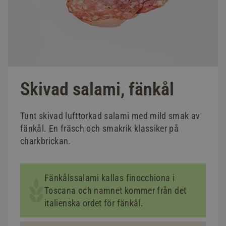
Skivad salami, fänkål
Tunt skivad lufttorkad salami med mild smak av
fänkål. En fräsch och smakrik klassiker på
charkbrickan.
Fänkålssalami kallas finocchiona i
Toscana och namnet kommer från det
italienska ordet för fänkål.