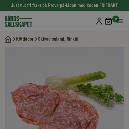
Just nu: fri frakt på Prova på-lådan med koden FRIFRAKT
Min kun
0
Köttlådor
Skivad salami, fänkål