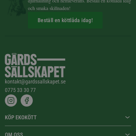
djurhållning och hemleverans. Beställ en köttlåda idag
och smaka skillnaden!
Beställ en köttlåda idag!
kontakt@gardssallskapet.se
0775 33 30 77
KÖP EKOKÖTT
OM OSS