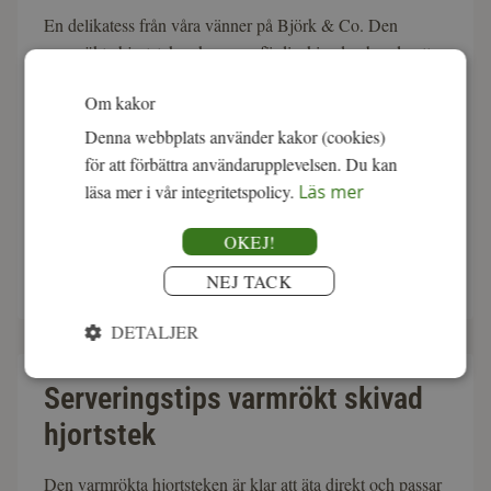
En delikatess från våra vänner på Björk & Co. Den
varmrökta hjortsteken kommer färdigskivad och redo att
serveras. Den tydliga rökaromen och den fina, fasta
Om kakor
strukturen för tankarna till en klassisk flatrökt skinka, men
med hjortens milda viltsmak som ger mer djup och balans.
Denna webbplats använder kakor (cookies)
En självklar ersättare till rostbiff i kalla rätter och lika
för att förbättra användarupplevelsen. Du kan
given i sallader, pastarätter och röror. Tack vare den
läsa mer i vår integritetspolicy.
Läs mer
balanserade rökigheten och det naturligt möra, magra
OKEJ!
köttet passar den både till vardags och på en festlig buffé.
NEJ TACK
DETALJER
Serveringstips varmrökt skivad
hjortstek
Den varmrökta hjortsteken är klar att äta direkt och passar