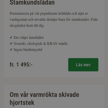
Stamkundslådan
Prenumerera på vår populäraste köttlåda och njut av
vardagsmat och utvalda detaljer bara för stamkunder. Från
ekogården hem till dig.
✔
Du väljer innehållet
✔
Svenskt, ekologisk & KRAV-märkt
✔
Ingen bindningstid
fr. 1 495:-
Läs mer
Om vår varmrökta skivade
hjortstek