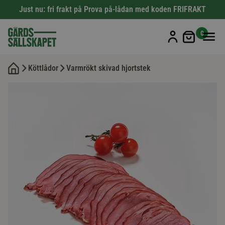
Just nu: fri frakt på Prova på-lådan med koden FRIFRAKT
Min kun
0
Köttlådor
Varmrökt skivad hjortstek