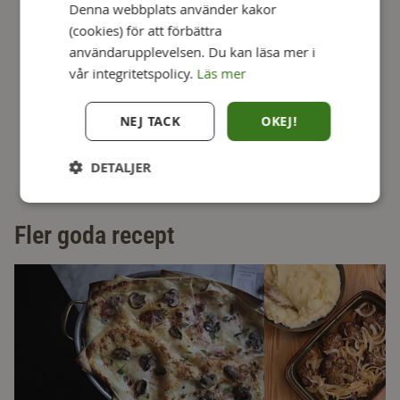
Denna webbplats använder kakor
Tillbehör
(cookies) för att förbättra
användarupplevelsen. Du kan läsa mer i
Morötter
vår integritetspolicy.
Läs mer
Gröna bönor
NEJ TACK
OKEJ!
DETALJER
Fler goda recept