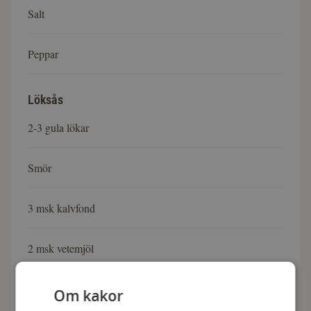
Salt
Peppar
Löksås
2-3 gula lökar
Smör
3 msk kalvfond
2 msk vetemjöl
5 dl vatten
Om kakor