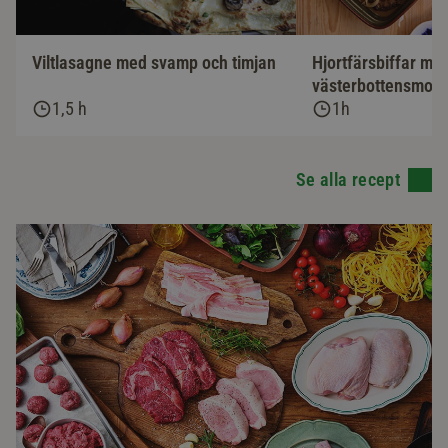
Viltlasagne med svamp och timjan
Hjortfärsbiffar me
västerbottensmos 
1,5 h
1h
Se alla recept