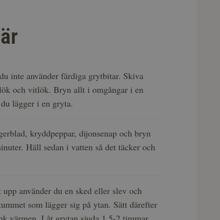
är
du inte använder färdiga grytbitar. ­Skiva
lök och vitlök. Bryn allt i omgångar i en ­
du lägger i en gryta.
agerblad, kryddpeppar, dijonsenap och bryn
minuter. Häll sedan i vatten så det täcker och
 upp använder du en sked eller slev och
ummet som lägger sig på ytan. Sätt därefter
nk värmen. Låt grytan sjuda 1.5-2 timmar.