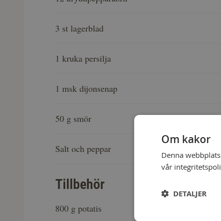
3 st lagerblad
1 kruka persilja
1 msk dijonsenap
50 g smör
Om kakor
Salt och peppar
Denna webbplats a
vår integritetspol
Tillbehör
DETALJER
800 g potatis