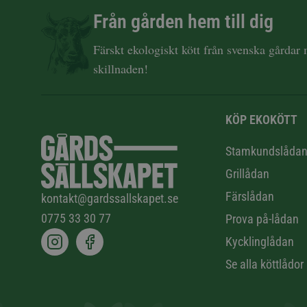
Från gården hem till dig
Färskt ekologiskt kött från svenska gårdar
skillnaden!
KÖP EKOKÖTT
Stamkundslåda
Grillådan
Färslådan
kontakt@gardssallskapet.se
0775 33 30 77
Prova på-lådan
Kycklinglådan
Se alla köttlådor