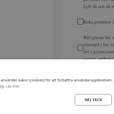
Lyft då och då o
Koka potatisen i
Blir grytan lit
vetemjöl i lite v
ner i grytan sam
potatis, rödbeto
nvänder kakor (cookies) för att förbättra användarupplevelsen. 
icy.
Läs mer
NEJ TACK