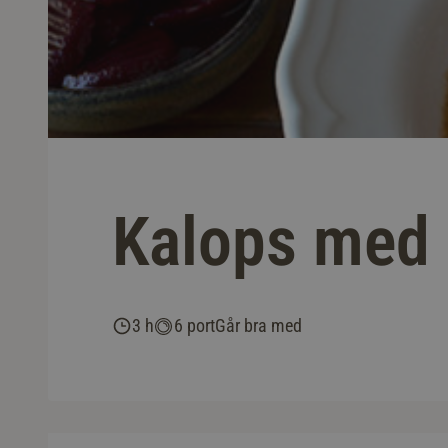
Kalops med 
3 h
6 port
Går bra med