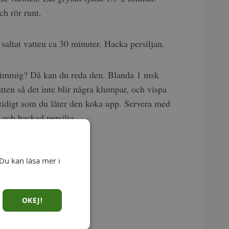
ch rör runt.
 saltat vatten ca 30 minuter. Hacka persiljan.
e simmig? Då kan du reda den. Blanda 1 msk
atten så det inte blir några klumpar, och vispa
tidigt som du låter den koka upp.
Servera med
r och hackad persilja.
Du kan läsa mer i
OKEJ!