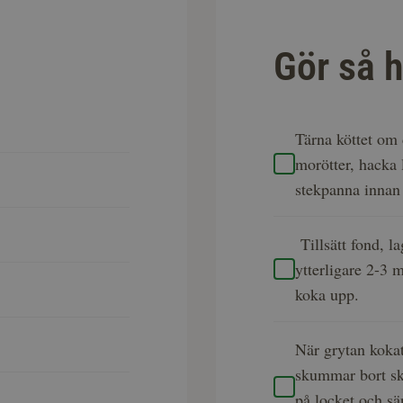
Gör så h
Tärna köttet om 
morötter, hacka 
stekpanna innan 
Tillsätt fond, l
­ytterligare 2-3 
koka upp.
När grytan kokat
­skummar bort sk
på locket och sä