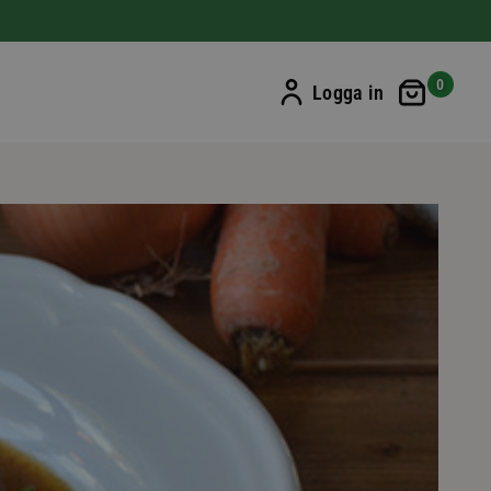
Min ku
0
Logga in