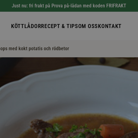
Just nu: fri frakt på Prova på-lådan med koden FRIFRAKT
KÖTTLÅDOR
RECEPT & TIPS
OM OSS
KONTAKT
lops med kokt potatis och rödbetor