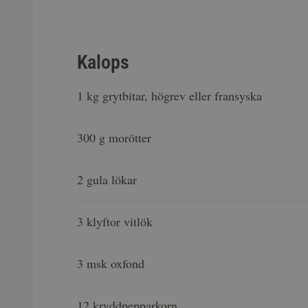
Kalops
1 kg grytbitar, högrev eller fransyska
300 g morötter
2 gula lökar
3 klyftor vitlök
3 msk oxfond
12 kryddpepparkorn