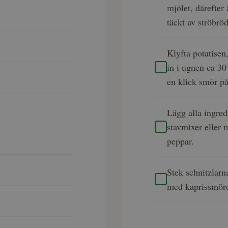
mjölet, därefter 
täckt av ströbrö
Klyfta potatisen
in i ugnen ca 30
en klick smör på
Lägg alla ingred
stavmixer eller
peppar.
Stek schnitzlarn
med kaprissmöret