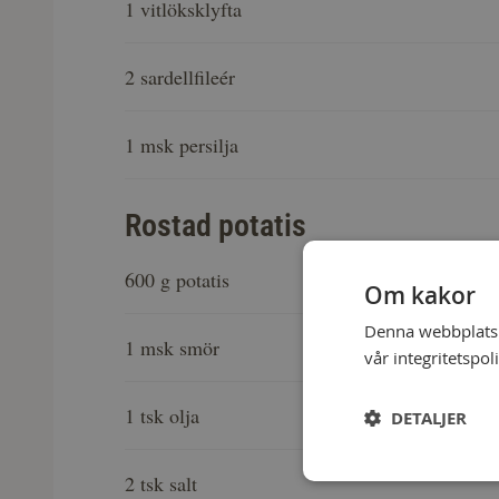
1 vitlöksklyfta
2 sardellfileér
1 msk persilja
Rostad potatis
600 g potatis
Om kakor
Denna webbplats a
1 msk smör
vår integritetspol
1 tsk olja
DETALJER
2 tsk salt