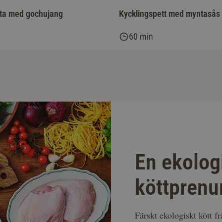
ta med gochujang
Kycklingspett med myntasås
60 min
En ekolog
köttprenu
Färskt ekologiskt kött f