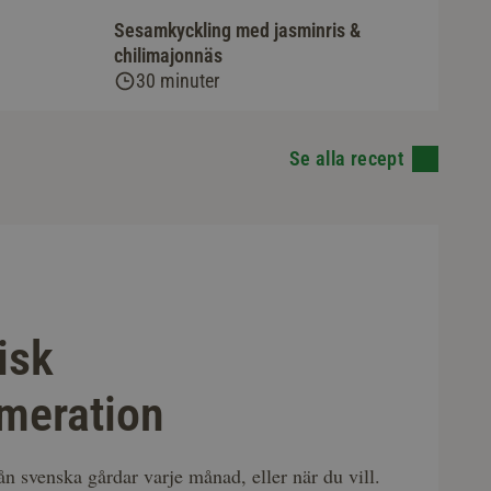
Sesamkyckling med jasminris &
chilimajonnäs
30 minuter
Se alla recept
isk
meration
rån svenska gårdar varje månad, eller när du vill.