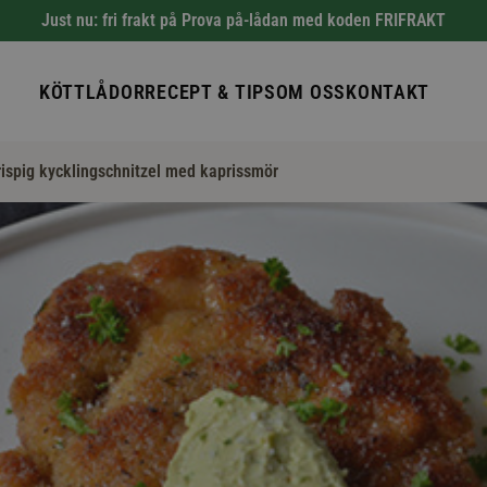
Just nu: fri frakt på Prova på-lådan med koden FRIFRAKT
KÖTTLÅDOR
RECEPT & TIPS
OM OSS
KONTAKT
rispig kycklingschnitzel med kaprissmör