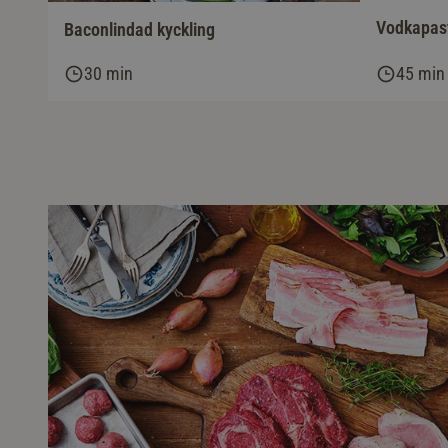
Vodkapas
Baconlindad kyckling
30 min
45 min