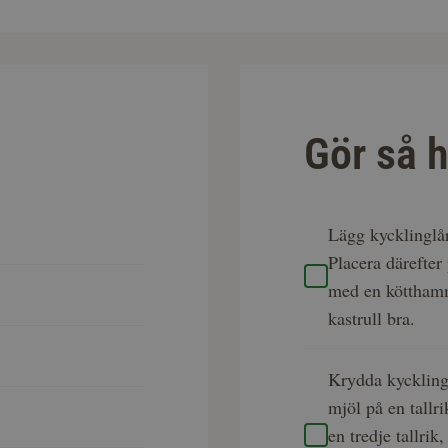
Gör så h
Lägg kycklinglår
Placera därefter
med en kötthamm
kastrull bra.
Krydda kyckling
mjöl på en tallri
en tredje tallri