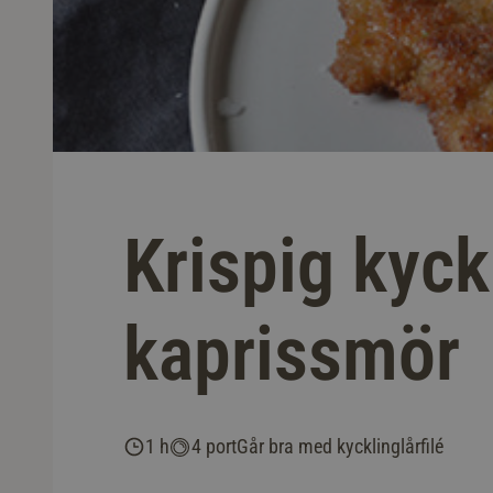
Krispig kyck
kaprissmör
1 h
4 port
Går bra med kycklinglårfilé