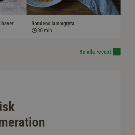
lhavet
Bondens lammgryta
30 min
Se alla recept
isk
meration