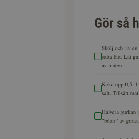
Gör så h
Skölj och riv en
salta lätt. Låt 
av maten.
Koka upp 0,5–1 
salt. Tillsätt m
Halvera gurkan 
“båtar” av gurka