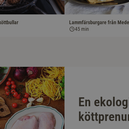
öttbullar
Lammfärsburgare från Mede
45 min
En ekolog
köttprenu