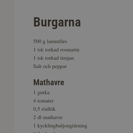
Burgarna
500 g lammfärs
1 tsk torkad rosmarin
1 tsk torkad timjan
Salt och peppar
Mathavre
1 gurka
4 tomater
0,5 rödlök
2 dl mathavre
1 kycklingbuljongtärning