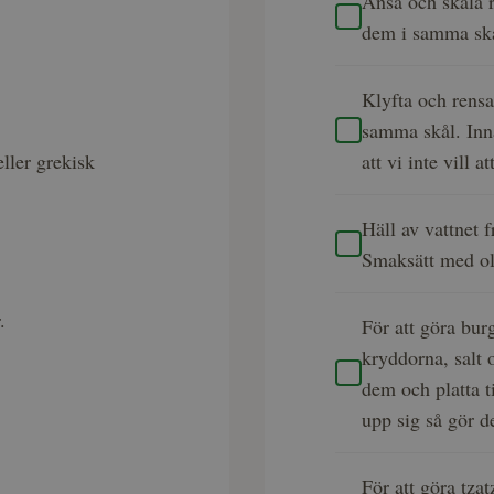
Ansa och skala r
dem i samma sk
Klyfta och rensa
samma skål. Inna
ller grekisk
att vi inte vill a
Häll av vattnet 
Smaksätt med oli
.
För att göra bu
kryddorna, salt o
dem och platta t
upp sig så gör d
För att göra tzat