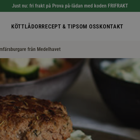
Just nu: fri frakt på Prova på-lådan med koden FRIFRAKT
KÖTTLÅDOR
RECEPT & TIPS
OM OSS
KONTAKT
färsburgare från Medelhavet