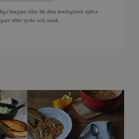
iga burgare eller låt dina bordsgäster själva
gare efter tycke och smak.