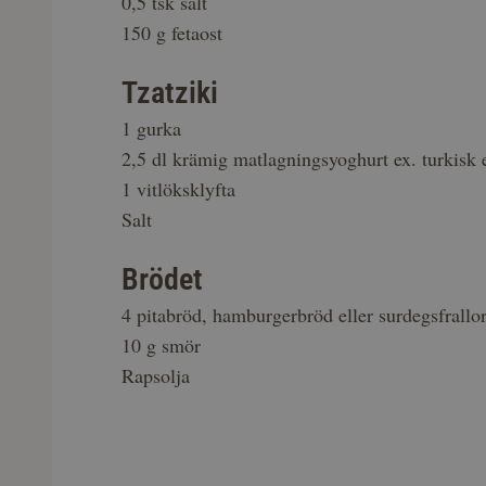
0,5 tsk salt
150 g fetaost
Tzatziki
1 gurka
2,5 dl krämig matlagningsyoghurt ex. turkisk e
1 vitlöksklyfta
Salt
Brödet
4 pitabröd, hamburgerbröd eller surdegsfrallor
10 g smör
Rapsolja