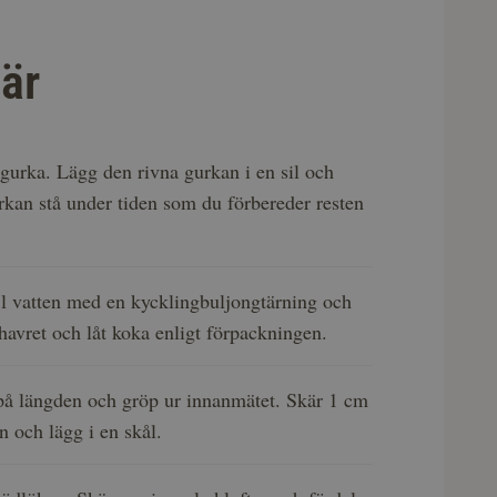
är
 gurka. Lägg den rivna gurkan i en sil och
gurkan stå under tiden som du förbereder resten
l vatten med en kycklingbuljongtärning och
athavret och låt koka enligt förpackningen.
på längden och gröp ur innanmätet. Skär 1 cm
n och lägg i en skål.