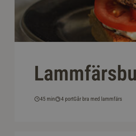
Lammfärsbur
45 min
4 port
Går bra med lammfärs