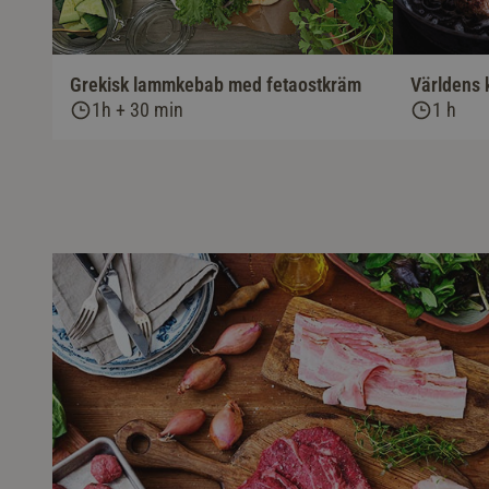
Grekisk lammkebab med fetaostkräm
Världens k
1h + 30 min
1 h