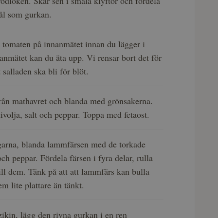
ödlöken. Skär sen i smala klyftor och fördela
ål som gurkan.
 tomaten på innanmätet innan du lägger i
nmätet kan du äta upp. Vi rensar bort det för
tt salladen ska bli för blöt.
från mathavret och blanda med grönsakerna.
volja, salt och peppar. Toppa med fetaost.
rgarna, blanda lammfärsen med de torkade
ch peppar. Fördela färsen i fyra delar, rulla
ill dem. Tänk på att att lammfärs kan bulla
em lite plattare än tänkt.
zikin, lägg den rivna gurkan i en ren