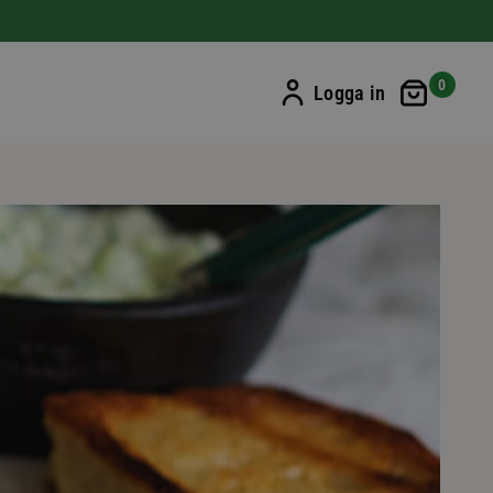
Min ku
0
Logga in