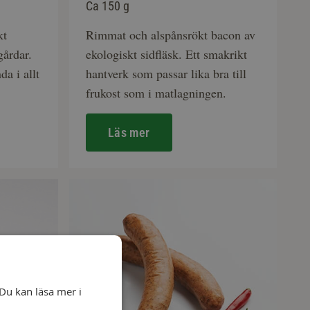
Ca 150 g
kt
Rimmat och alspånsrökt bacon av
gårdar.
ekologiskt sidfläsk. Ett smakrikt
da i allt
hantverk som passar lika bra till
frukost som i matlagningen.
Läs mer
Du kan läsa mer i