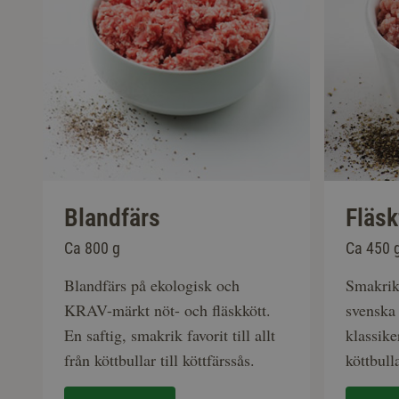
Blandfärs
Fläsk
Ca 800 g
Ca 450 
Blandfärs på ekologisk och
Smakrik 
KRAV-märkt nöt- och fläskkött.
svenska 
En saftig, smakrik favorit till allt
klassike
från köttbullar till köttfärssås.
köttbulla
matlagni