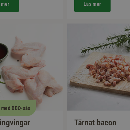
 mer
Läs mer
t med BBQ-sås
ingvingar
Tärnat bacon