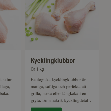
Kycklingklubbor
Ca 1 kg
d skinn.
Ekologiska kycklingklubbor är
llaga,
matiga, saftiga och perfekta att
sbaka.
grilla, steka eller långkoka i en
gryta. En smakrik kycklingdetalj
för alla i familjen!