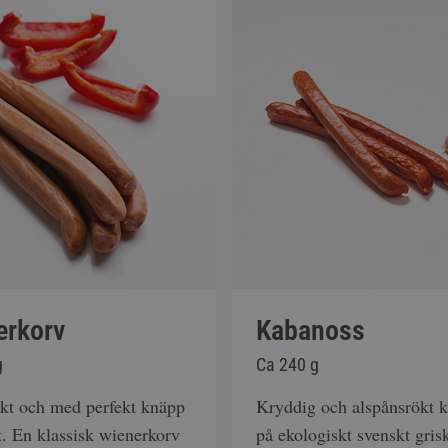
erkorv
Kabanoss
g
Ca 240 g
ökt och med perfekt knäpp
Kryddig och alspånsrökt 
t. En klassisk wienerkorv
på ekologiskt svenskt grisk