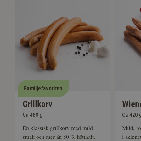
Familjefavoriten
Grillkorv
Wien
Ca 480 g
Ca 420 
En klassisk grillkorv med mild
Mild, r
smak och mer än 80 % kötthalt.
i skinne