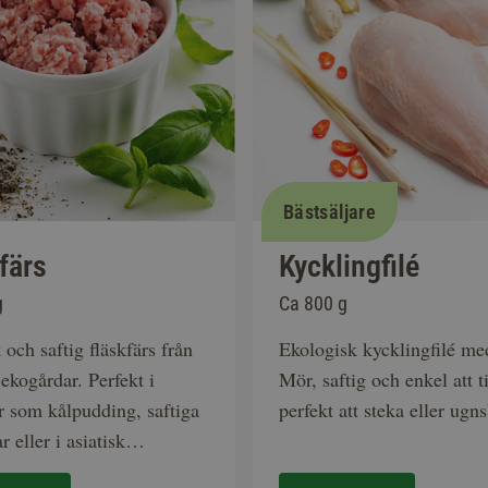
Bästsäljare
färs
Kycklingfilé
g
Ca 800 g
och saftig fläskfärs från
Ekologisk kycklingfilé me
ekogårdar. Perfekt i
Mör, saftig och enkel att ti
r som kålpudding, saftiga
perfekt att steka eller ugn
r eller i asiatisk
ng. Ca 20-25 % fetthalt.