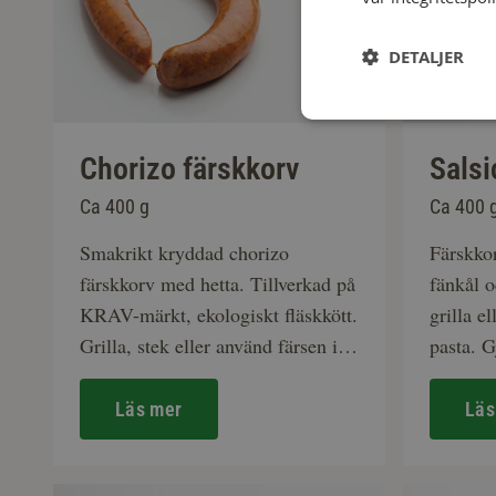
DETALJER
Chorizo färskkorv
Salsi
Ca 400 g
Ca 400 
Smakrikt kryddad chorizo
Färskko
färskkorv med hetta. Tillverkad på
fänkål o
KRAV-märkt, ekologiskt fläskkött.
grilla e
Grilla, stek eller använd färsen i
pasta. 
pastarätter och grytor.
ekologis
Läs mer
Läs