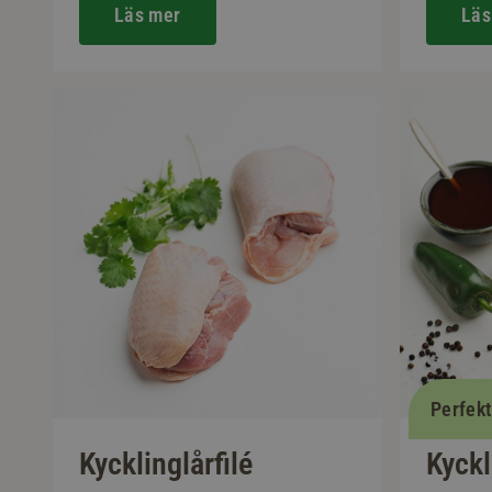
Läs mer
Läs
Perfek
Kycklinglårfilé
Kyckl