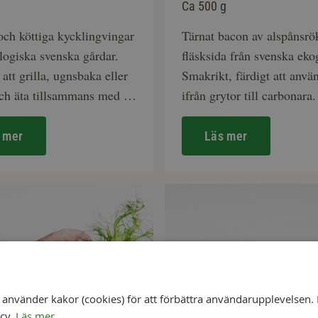
Ca 500 g
och köttiga kycklingvingar
Tärnat bacon av alspånsrö
logiska svenska gårdar.
fläsksida från svenska eko
 att grilla, ugnsbaka eller
Smakrikt, färdigt att använ
och äta tillsammans med en
ifrån grytor till carbonara.
p.
 mer
Läs mer
nvänder kakor (cookies) för att förbättra användarupplevelsen. 
icy.
Läs mer