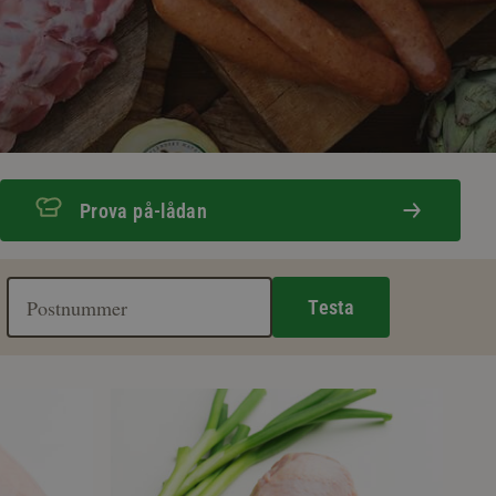
Prova på-lådan
Testa