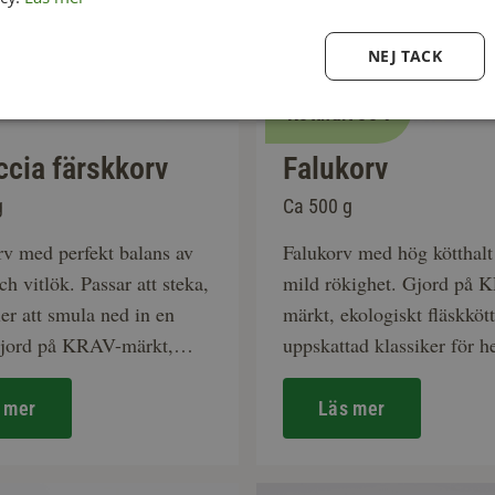
NEJ TACK
Kötthalt 88%
ccia färskkorv
Falukorv
g
Ca 500 g
rv med perfekt balans av
Falukorv med hög kötthalt
ch vitlök. Passar att steka,
mild rökighet. Gjord på 
ller att smula ned in en
märkt, ekologiskt fläskköt
Gjord på KRAV-märkt,
uppskattad klassiker för h
kt fläskkött.
familjen.
 mer
Läs mer