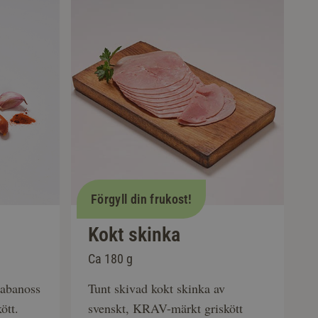
Förgyll din frukost!
Kokt skinka
Ca 180 g
kabanoss
Tunt skivad kokt skinka av
ött.
svenskt, KRAV-märkt griskött