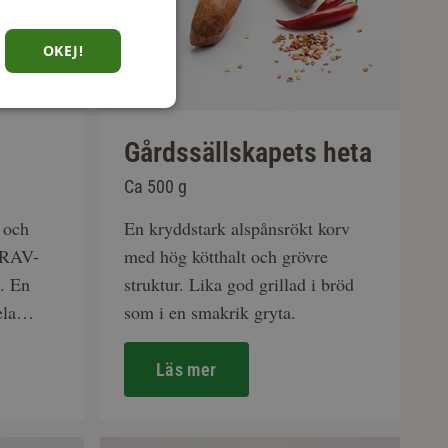
OKEJ!
Gårdssällskapets heta
Ca 500 g
 och
En kryddstark alspånsrökt korv
KRAV-
med hög kötthalt och grövre
t. En
struktur. Lika god grillad i bröd
ela
som i en smakrik gryta.
Läs mer