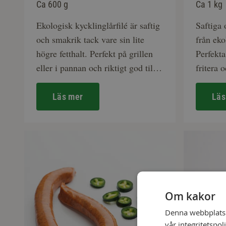
Ca 600 g
Ca 1 kg
Ekologisk kycklinglårfilé är saftig
Saftiga 
och smakrik tack vare sin lite
från eko
högre fetthalt. Perfekt på grillen
Perfekta
eller i pannan och riktigt god till
fritera 
en fräsch caesarsallad.
god dip
Läs mer
Läs
Om kakor
Denna webbplats a
vår integritetspol