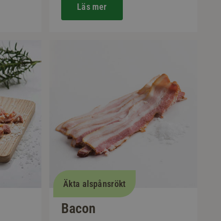
Läs mer
Äkta alspånsrökt
Bacon