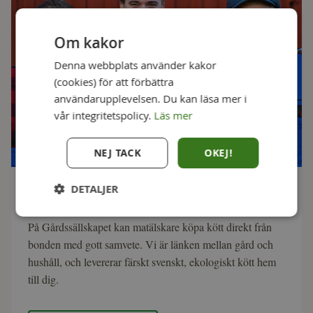
Om kakor
Denna webbplats använder kakor
(cookies) för att förbättra
användarupplevelsen. Du kan läsa mer i
vår integritetspolicy.
Läs mer
NEJ TACK
OKEJ!
DETALJER
Läs mer om Gårdssällskapet
På Gårdssällskapet kan matälskare köpa kött direkt från
bonden med gott samvete. Vi är länken mellan gård och
hushåll, och levererar färskt svenskt, ekologiskt kött hem
till dig.