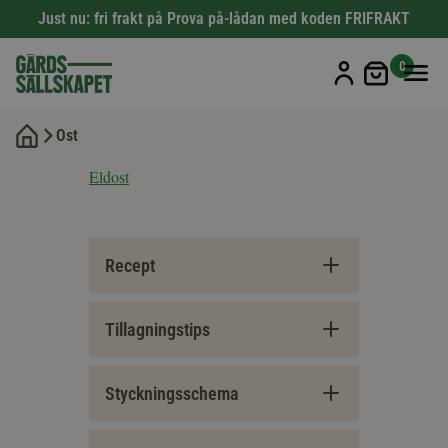
Just nu: fri frakt på Prova på-lådan med koden FRIFRAKT
Min kun
0
Ost
Eldost
Recept
Tillagningstips
Styckningsschema