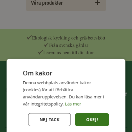
Våra produkter
Ekologisk kyckling och gräsbeteskött
Från svenska gårdar
Leverans hem till din dörr
Om kakor
Från gården hem till dig
Denna webbplats använder kakor
Färskt ekologiskt kött från svenska gårdar med god
(cookies) för att förbättra
djurhållning och hemleverans. Beställ en köttlåda idag
användarupplevelsen. Du kan läsa mer i
och smaka skillnaden!
vår integritetspolicy.
Läs mer
Beställ en köttlåda idag!
NEJ TACK
OKEJ!