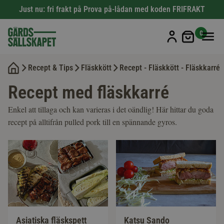
Just nu: fri frakt på Prova på-lådan med koden FRIFRAKT
Min kun
0
Recept & Tips
Fläskkött
Recept - Fläskkött - Fläskkarré
Recept med fläskkarré
Enkel att tillaga och kan varieras i det oändlig! Här hittar du goda
recept på alltifrån pulled pork till en spännande gyros.
Asiatiska fläskspett
Katsu Sando