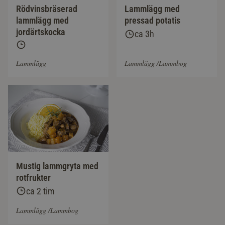
Rödvinsbräserad
Lammlägg med
lammlägg med
pressad potatis
jordärtskocka
ca 3h
Lammlägg
Lammlägg /Lammbog
Mustig lammgryta med
rotfrukter
ca 2 tim
Lammlägg /Lammbog