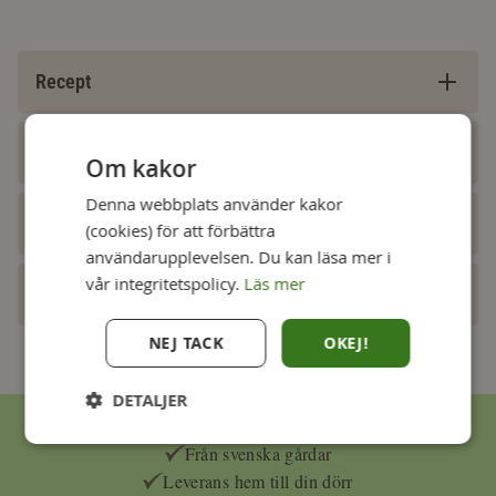
Recept
Tillagningstips
Om kakor
Denna webbplats använder kakor
Styckningsschema
(cookies) för att förbättra
användarupplevelsen. Du kan läsa mer i
vår integritetspolicy.
Läs mer
Våra produkter
NEJ TACK
OKEJ!
DETALJER
Ekologisk kyckling och gräsbeteskött
Från svenska gårdar
Leverans hem till din dörr