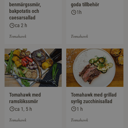
benmärgssmör,
goda tillbehör
bakpotatis och
1h
caesarsallad
ca 2 h
Tomahawk
Tomahawk
Tomahawk med
Tomahawk med grillad
ramslökssmör
syrlig zucchinisallad
ca 1, 5 h
1 h
Tomahawk
Tomahawk