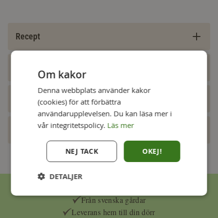
Recept
Tillagningstips
Om kakor
Denna webbplats använder kakor
Styckningsschema
(cookies) för att förbättra
användarupplevelsen. Du kan läsa mer i
vår integritetspolicy.
Läs mer
Våra produkter
NEJ TACK
OKEJ!
DETALJER
Ekologisk kyckling och gräsbeteskött
Från svenska gårdar
Leverans hem till din dörr