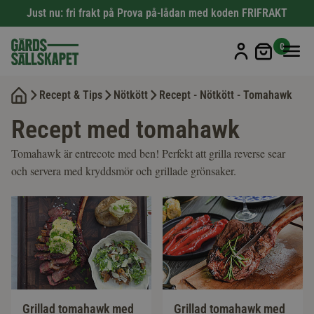
Just nu: fri frakt på Prova på-lådan med koden FRIFRAKT
Min kun
0
Recept & Tips
Nötkött
Recept - Nötkött - Tomahawk
Recept med tomahawk
Tomahawk är entrecote med ben! Perfekt att grilla reverse sear
och servera med kryddsmör och grillade grönsaker.
Grillad tomahawk med
Grillad tomahawk med