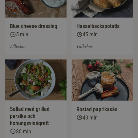
Blue cheese dressing
Hasselbackspotatis
5 min
45 min
Tillbehör
Tillbehör
Sallad med grillad
Rostad paprikasås
persika och
40 min
honungsvinägrett
30 min