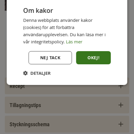
Om kakor
Fetaostkräm
Denna webbplats använder kakor
(cookies) för att förbättra
15 min
användarupplevelsen. Du kan läsa mer i
vår integritetspolicy.
Läs mer
Page
Page
Page
NEJ TACK
OKEJ!
1
2
3
You're
currently
reading
DETALJER
page
Recept
Tillagningstips
Styckningsschema