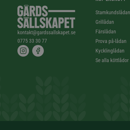
Stamkundslåda
Grillådan
Färslådan
kontakt@gardssallskapet.se
0775 33 30 77
Prova på-lådan
Kycklinglådan
Se alla köttlådor