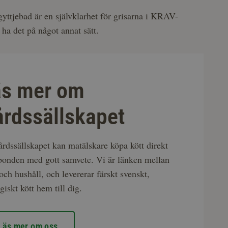
gyttjebad är en självklarhet för grisarna i KRAV-
 ha det på något annat sätt.
äs mer om
rdssällskapet
rdssällskapet kan matälskare köpa kött direkt
bonden med gott samvete. Vi är länken mellan
och hushåll, och levererar färskt svenskt,
giskt kött hem till dig.
Läs mer om oss