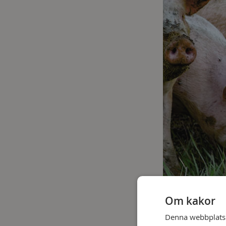
Om kakor
Denna webbplats a