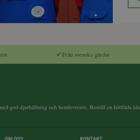
kött
Från svenska gårdar
 med god djurhållning och hemleverans. Beställ en köttlåda i
OM OSS
KONTAKT