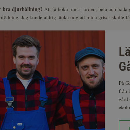
r bra djurhållning?
Att få böka runt i jorden, beta och bada 
ppfödning. Jag kunde aldrig tänka mig att mina grisar skulle få
L
Gå
På Gå
från 
gård 
ekolo