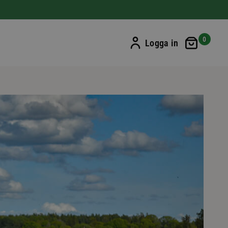
Min ku
0
Logga in