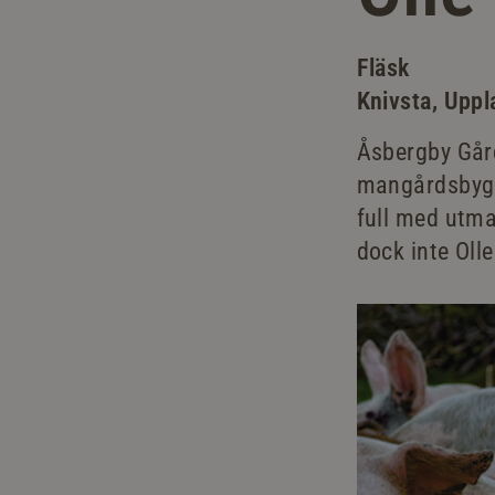
Fläsk
Knivsta, Uppl
Åsbergby Gård
mangårdsbyggn
full med utma
dock inte Olle