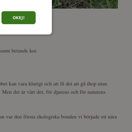
OKEJ!
 samt betande kor.
et kan vara klurigt och att få det att gå ihop utan
 Men det är värt det, för djurens och för naturens
n var den första ekologiska bonden vi började ett nära