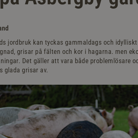
and
s jordbruk kan tyckas gammaldags och idylliskt v
ad, grisar på fälten och kor i hagarna. men eko
ningar. Det gäller att vara både problemlösare o
s glada grisar av.