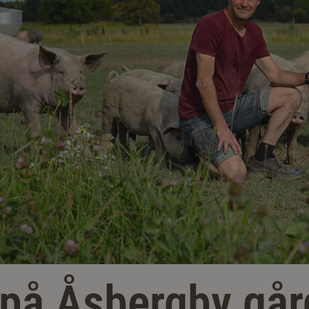
 på Åsbergby går