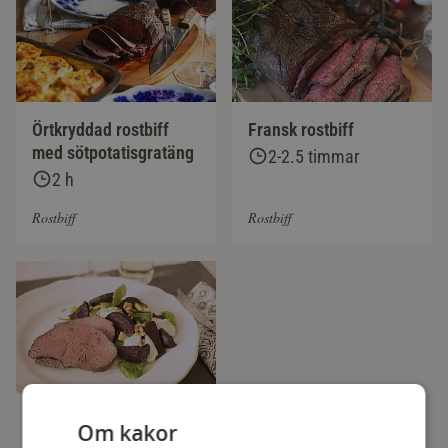
Örtkryddad rostbiff
Fransk rostbiff
med sötpotatisgratäng
2-2.5 timmar
2 h
Rostbiff
Rostbiff
Rostbiff med rostade
Om kakor
rödbetor och