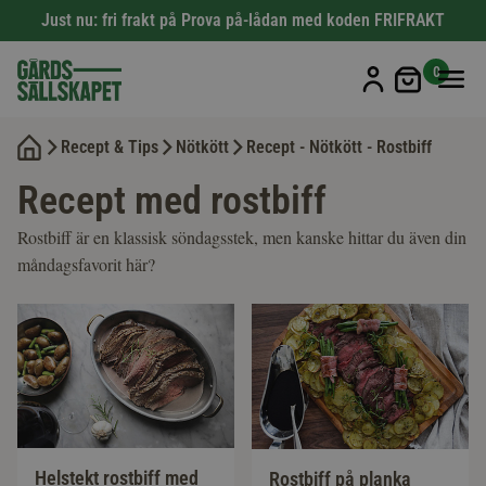
Just nu: fri frakt på Prova på-lådan med koden FRIFRAKT
Min kun
0
Recept & Tips
Nötkött
Recept - Nötkött - Rostbiff
Recept med rostbiff
Rostbiff är en klassisk söndagsstek, men kanske hittar du även din
måndagsfavorit här?
Helstekt rostbiff med
Rostbiff på planka