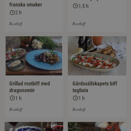
franska smaker
1,5 h
2 h
Rostbiff
Rostbiff
Grillad rostbiff med
Gårdssällskapets biff
dragonsmör
tagliata
1 h
1 h
Rostbiff
Rostbiff