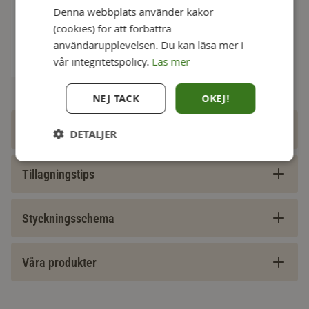
Denna webbplats använder kakor
wasabikräm
(cookies) för att förbättra
ca 1-2 h
användarupplevelsen. Du kan läsa mer i
Rostbiff
vår integritetspolicy.
Läs mer
NEJ TACK
OKEJ!
Recept
DETALJER
Tillagningstips
Styckningsschema
Våra produkter