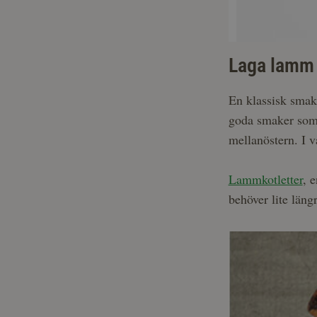
Laga lam
En klassisk smakk
goda smaker som
mellanöstern. I v
Lammkotletter
, 
behöver lite längr