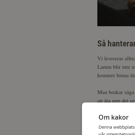
Så hantera
Vi levererar allti
Lamm blir inte me
kommer hinna äta
Man brukar säga a
att äta upp det s
hålls djupfryst i
Om kakor
Denna webbplats a
vår integritetspol