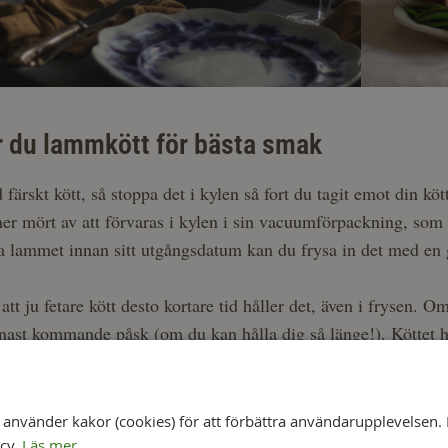
r du lammkött för bästa smak
d färskt kött, så stoppa det i kylen så fort du tagit emot din köt
r mört av att förvaras i kylen i sin vacuumförpackning, som ti
 lammet innan sitt utgångsdatum kan du frysa in det med en
tt ju fetare kött desto kortare tid håller det, även i frysen. 
enast kommande påsk (om du kan hålla dig så länge!). Köttet hål
 -18°C.
nvänder kakor (cookies) för att förbättra användarupplevelsen. 
icy.
Läs mer