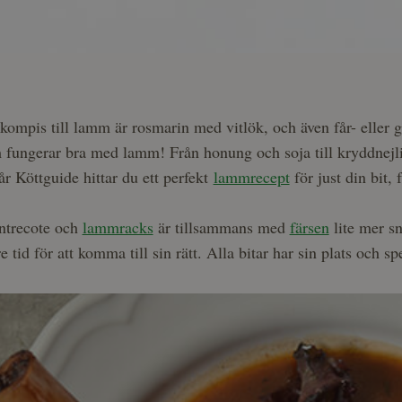
m
ompis till lamm är rosmarin med vitlök, och även får- eller 
 fungerar bra med lamm! Från honung och soja till kryddnej
år Köttguide hittar du ett perfekt
lammrecept
för just din bit,
entrecote och
lammracks
är tillsammans med
färsen
lite mer s
e tid för att komma till sin rätt. Alla bitar har sin plats och sp