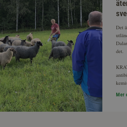
äte
sve
Det ä
utlä
Dalar
det.
KRAV-
anti
kemi
Mer 