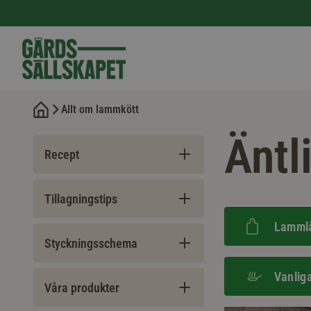
Allt om lammkött
Äntl
Recept
Tillagningstips
Lamml
Styckningsschema
Vanlig
Våra produkter