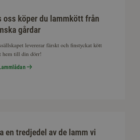
 oss köper du lammkött från
nska gårdar
sällskapet levererar färskt och finstyckat kött
t hem till din dörr!
Lammlådan
a en tredjedel av de lamm vi