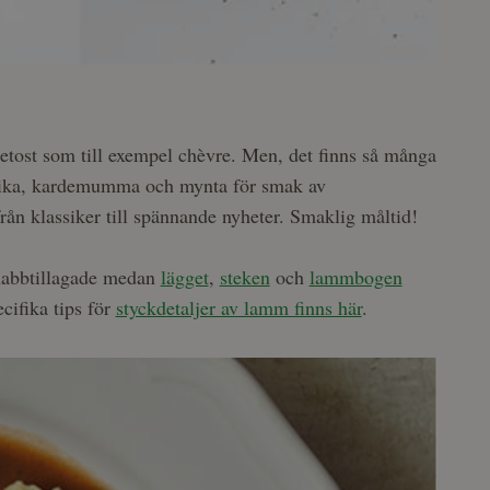
getost som till exempel chèvre. Men, det finns så många
lika, kardemumma och mynta för smak av
 från klassiker till spännande nyheter. Smaklig måltid!
nabbtillagade medan
lägget
,
steken
och
lammbogen
ecifika tips för
styckdetaljer av lamm finns här
.