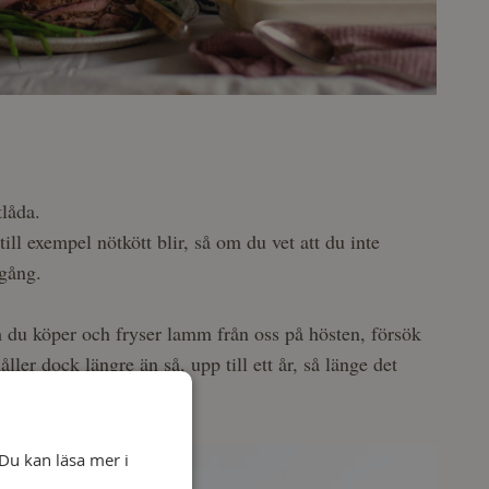
tlåda.
ll exempel nötkött blir, så om du vet att du inte
 gång.
Om du köper och fryser lamm från oss på hösten, försök
ler dock längre än så, upp till ett år, så länge det
Du kan läsa mer i