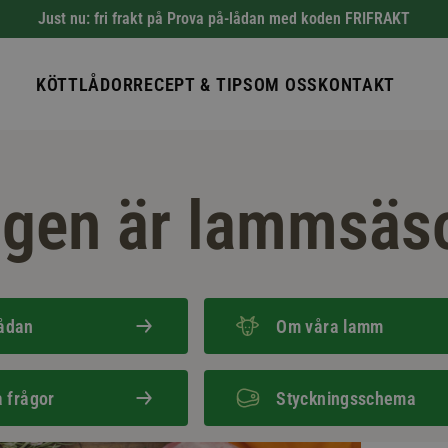
Just nu: fri frakt på Prova på-lådan med koden FRIFRAKT
KÖTTLÅDOR
RECEPT & TIPS
OM OSS
KONTAKT
igen är lammsäs
ådan
Om våra lamm
a frågor
Styckningsschema