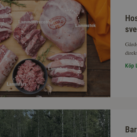
Hos
sve
Gårds
direk
Köp 
Bar